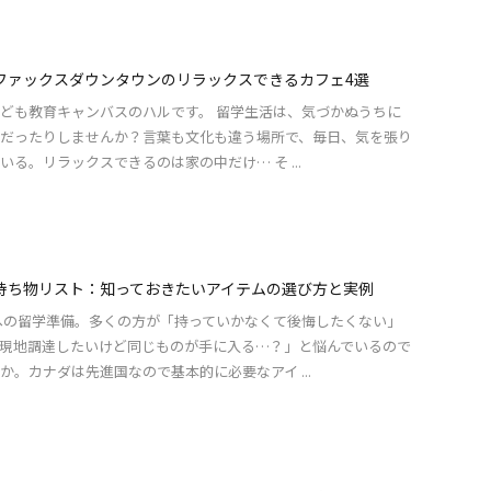
ファックスダウンタウンのリラックスできるカフェ4選
ども教育キャンバスのハルです。 留学生活は、気づかぬうちに
だったりしませんか？言葉も文化も違う場所で、毎日、気を張り
いる。リラックスできるのは家の中だけ… そ ...
持ち物リスト：知っておきたいアイテムの選び方と実例
への留学準備。多くの方が「持っていかなくて後悔したくない」
現地調達したいけど同じものが手に入る…？」と悩んでいるので
か。カナダは先進国なので基本的に必要なアイ ...