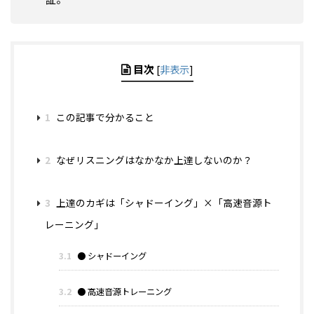
目次
[
非表示
]
1
この記事で分かること
2
なぜリスニングはなかなか上達しないのか？
3
上達のカギは「シャドーイング」×「高速音源ト
レーニング」
3.1
● シャドーイング
3.2
● 高速音源トレーニング