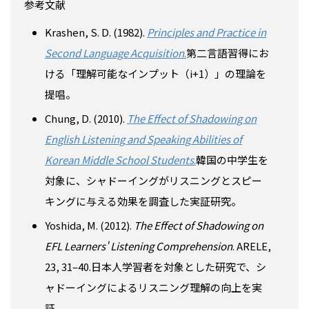
参考文献
Krashen, S. D. (1982).
Principles and Practice in
Second Language Acquisition
.
第二言語習得にお
ける「理解可能なインプット（i+1）」の理論を
提唱。
Chung, D. (2010).
The Effect of Shadowing on
English Listening and Speaking Abilities of
Korean Middle School Students
.
韓国の中学生を
対象に、シャドーイングがリスニングとスピー
キングに与える効果を調査した実証研究。
Yoshida, M. (2012).
The Effect of Shadowing on
EFL Learners' Listening Comprehension
. ARELE,
23, 31–40.日本人学習者を対象とした研究で、シ
ャドーイングによるリスニング理解の向上を実
証。